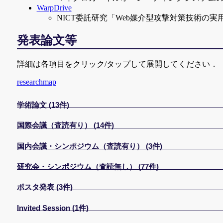
WarpDrive
NICT委託研究「Web媒介型攻撃対策技術の
発表論文等
詳細は各項目をクリック/タップして展開してください．
researchmap
学術論文 (13件)
国際会議（査読有り） (14件)
Yuta Imamura, Rintaro Orito, Hiroyuki Uekawa, Kritsana
“Web access monitoring mechanism via Android WebView 
国内会議・シンポジウム（査読有り） (3件)
International Journal of Information Security (01, 2021).
Takashi Ishihara,
Masaya Sato
, Toshihiro Yamauchi,
[10.1007/s10207-020-00534-3]
“Method of Generating a Blacklist for Mobile Devices by
研究会・シンポジウム（査読無し） (77件)
奥田勇喜，
佐藤将也
，谷口秀夫，
7th International Workshop on Information and Communi
田辺 雅則，横山和俊，島谷 隼生，
佐藤 将也
，長尾
“重要サービスの動作不可視化手法におけるシステ
[DOI: 10.1109/CANDARW51189.2020.00070]
“オンライン処理とバッチ処理の処理負荷を分散制御
ポスタ発表 (3件)
情報処理学会論文誌，Vol. 61, No. 9, pp. 1495–1506 (
Masaya Sato
, Hideo Taniguchi, Ryosuke Nakamura,
第27回マルチメディア通信と分散処理ワークショップ論文集, pp
石原 聖，
佐藤 将也
，山内 利宏，
谷口秀夫，
佐藤将也
，河辺誠弥，横山和俊，
“Virtual Machine Monitor-based Hiding Method for Acces
谷口 秀夫，吉田 泰三，山内 利宏，
佐藤 将也
“実証実験データを用いたモバイル向けブラックリ
Invited Session (1件)
“CoW機能を考慮したOFF2Fプログラムのページ
The Eighth International Symposium on Computing an
“過去のＮＩＣ負荷とプロセスのデータ送信量を考慮
2021年暗号と情報セキュリティシンポジウム（SCIS2021
Rintaro Orito, Koki Riho, Yuta Imamura,
Masaya Sato
an
情報処理学会論文誌, Vol. 61, No. 3, pp. 707–717 (03
[DOI: 10.1109/CANDAR51075.2020.00036]
第26回マルチメディア通信と分散処理ワークショップ論文集, pp
小林優也，
佐藤将也
，谷口秀夫，
“Threat Analysis of Fake Virus Alerts by Using Web Ac