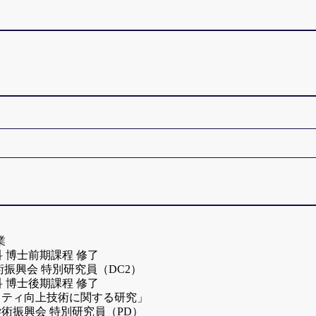
ideo Taniguchi,
), (8, 2019).
ng Method by System Call Proxy,”
he Diffusion of Classified Information on KVM,”
ステムの設計, ”
8 (12, 2020).
n by Making Process Information Invisible,”
 9, No. 2, pp. 217–238 (07, 2019).
(Open Access)
4 (2021).
10) 論文集, pp. 213–220, (07, 2010).
isguising Process Information,”
, (08, 2014).
iS)
ログラムを分散配置するOFF2Fプログラムの性能評価，”
munications Security (ASIACCS2014), (06, 2014).
Systems to Support Volatile/Non-volatile Memory-Mixed Environment,
 (12, 2020).
, Vol. 9, No. 4, pp. 387–392 (08, 2019).
ication to library,”
Program and OS in Microkernel OS,”
技術の性能分析，”
, (11, 2012).
m on Computing and Networking Workshops (CANDARW), pp.440–444 (
 (12, 2020).
nipulation of Essential Services by System Call Proxy using Virtual 
ng and Computing (WANC).
ing, Vol. 9, No. 1, pp. 1–10 (05, 2019).
ジ例外処理時間の評価－OSカーネル作成処理－，”
anardo, Pattara Leelaprute,
Masaya Sato
, Toshihiro Yamauchi,
ジウム2020（ComSys2020）論文集，vol.2020，pp.1–8 
12年3月23日）
nitor,”
53編中13編受賞）
理依頼機能の実現と評価，”
 on Computing and Networking (CANDAR), pp.28–36 (11, 2019).
視化手法の提案とページ遷移分析，”
賞（2013年9月6日）
」
019).
and Networking (CANDAR'19)
ポジウム2020（CSS2020）論文集，vol.2020，pp.551–55
ysis competition，Team ``Security SANKA''
iguchi,
生賞（2014年3月5日）
」
 Information for IPC on KVM,”
mauchi,
ックリスト構築手法の実証実験データによる評価，”
14年9月30日）
1–792 (09, 2016).
ccess in Android WebView,”
ポジウム2020（CSS2020）論文集，vol.2020，pp.21–28
業
50 (08, 2019).
宏，
科 博士前期課程 修了
iguchi,
19)
Webサイト遷移の検知手法の改善と実証実験データによる評価
日本学術振興会 特別研究員（DC2）
(2018年9月20日)
 of Classified Information for File Operations with KVM,”
ポジウム2020（CSS2020）論文集，vol.2020，pp.9–16 
科 博士後期課程 修了
 1841–1861 (02, 2016).
リティ向上技術に関する研究」
Call Proxy,”
ログラムのページ例外処理時間の予測評価，”
 日本学術振興会 特別研究員（PD）
30日)