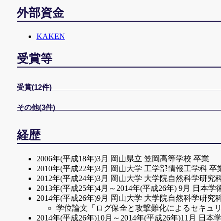
Yuuki Okuda,
Masaya Sato
, Hideo Taniguchi,
Hideaki Moriyama, Toshihiro Yamauchi,
Masaya Sato
, H
佐藤 将也
，山内 利宏，
“マルチコアAnTを用いた処理分散効果の比較，”
The 14th International Workshop on Security (IWSEC2019
Masaya Sato
外部資金
“Implementation and Evaluation of Communication-Hidi
“Improvement and Evaluation of a Function for Tracing t
“仮想計算機モニタによるログの改ざんと喪失防止シ
情報処理学会研究報告，Vol.2020-DPS-185，No.10, pp.1–
Masaya Sato
and Toshihiro Yamauchi,
“Attack Avoiding Method Obscuring Process Identificatio
International Journal of Networking and Computing, Vol.
Advances in Intelligent Systems and Computing, Vol. 126
マルチメディア, 分散, 協調とモバイルシンポジウム(DICOMO20
高杉 頌，
佐藤将也
，谷口秀夫，
“Mitigating Attacks Based on Process Identification by D
The 9th International Workshop on Security (IWSEC2014)
Masaya Sato
, Hideo Taniguchi,
Advances in Networked-Based Information Systems (NB
KAKEN
“揮発性/不揮発性メモリ混載計算機において実行プ
9th ACM Symposium on Information, Computer and Com
“OFF2F: A New Object File Format for Virtual Memory 
[DOI: 10.1007/978-3-030-57811-4_32]
情報処理学会研究報告，Vol.2020-DPS-185，No.9, pp.1–7
Masaya Sato
and Toshihiro Yamauchi,
International Journal of Machine Learning and Computing
Yuya Kobayashi,
Masaya Sato
, Hideo Taniguchi,
島谷隼生，
佐藤将也
，谷口秀夫，
受賞等
“Secure log transfer in virtual machine with minimal modif
[10.18178/ijmlc.2019.9.4.815]
(Open Access)
“Evaluation of Processing Distribution for Application 
“クラウドコンピューティングを支える仮想計算機
The 7th International Workshop on Security (IWSEC2012)
Masaya Sato
, Hideo Taniguchi, Toshihiro Yamauchi,
Proceedings of 2019 Seventh International Symposiu
情報処理学会研究報告，Vol.2020-DPS-185，No.8, pp.1–6
“Design and Implementation of Hiding Method for File Ma
10th International Workshop on Advances in Networki
額田哲彰，
佐藤将也
，谷口秀夫，
受賞(12件)
International Journal of Space-Based and Situated Comput
[DOI: 10.1109/CANDARW.2019.00083]
“OFF2Fにおけるページ例外回数に着目したペー
[DOI: 10.1504/IJSSC.2019.100007]
Yuta Imamura, Rintaro Orito, Kritsana Chaikaew, Celia M
情報処理学会シンポジウムシリーズ コンピュータシステム・シンポ
その他(3件)
平成23年度 岡山大学 大学院自然科学研究科長賞（20
佐藤 将也
，谷口 秀夫，村岡 勇希，山内 利宏，
“Threat Analysis of Fake Virus Alerts Using WebView Mo
市岡秀一，川島千明，
佐藤将也
，山内利宏，
2012年度 情報処理学会 論文賞（2013年6月5日，7
“OS処理の分散実行を効果的に利用できる一括処
Proceedings of 2019 Seventh International Symposium
“Androidにおける悪性Webサイトアクセスの可
第12回情報科学技術フォーラム (FIT2013) FIT奨励
MWS Cup 2015 第2位，チーム「セキュリティ讃歌
情報処理学会論文誌, Vol. 60, No. 2, pp. 430–439 (02, 2
経歴
The Seventh International Symposium on Computing 
情報処理学会シンポジウムシリーズ コンピュータセキュリティシン
CSS2013 学生論文賞（2013年10月22日）
IWSEC Cup 2015 the Bronze Prize of the malware-anal
Shota Fujii,
Masaya Sato
, Toshihiro Yamauchi, Hideo Tan
[DOI: 10.1109/CANDAR.2019.00012]
石原 聖，
佐藤将也
，山内利宏，
辻井重男セキュリティ学生論文賞 情報セキュリティ学
MWS Cup 2016 第1位，チーム「セキュリティ讃歌
“Design of Function for Tracing Diffusion of Classified
Masaya Sato
, Yuta Imamura, Rintaro Orito, Toshihiro Ya
“悪性Webサイトの探索によるモバイル向けブラ
2006年(平成18年)3月 岡山県立 笠岡高等学校 卒業
平成26年度 岡山大学 大学院自然科学研究科長賞（20
Journal of Information Processing, Vol. 24, No. 5, pp. 78
“(Short Paper) Method for Preventing Suspicious Web A
情報処理学会シンポジウムシリーズ コンピュータセキュリティシン
2010年(平成22年)3月 岡山大学 工学部情報工学科 卒
平成26年度 仁科賞（平成27年3月18日）
[DOI: 10.2197/ipsjjip24.781]
(Open Access)
Lecture Notes in Computer Science, Vol.11689, pp.241–2
折戸凜太郎，
佐藤将也
，梅本 俊，中嶋 淳，山内利
2012年(平成24年)3月 岡山大学 大学院自然科学研究
AISC 2018 Best Paper Award (31/Jan/2018)
Shota Fujii,
Masaya Sato
, Toshihiro Yamauchi, Hideo Tan
The 14th International Workshop on Security (IWSEC20
“URLバーの切り替わり間隔に着目した意図しない
2013年(平成25年)4月～2014年(平成26年) 9月 
第17回情報科学技術フォーラム（FIT2018）FIT奨励賞 
“Evaluation and Design of Function for Tracing Diffusion
[DOI: 10.1007/978-3-030-26834-3_14]
情報処理学会シンポジウムシリーズ コンピュータセキュリティシン
2014年(平成26年)9月 岡山大学 大学院自然科学研究
CANDAR 2018 Best Paper Award (29/Nov/2018)
Journal of Supercomputing (SUPE), Vol. 72, Issue 5, pp.
Yuuki Okuda,
Masaya Sato
, Hideo Taniguchi,
額田哲彰，
佐藤将也
，谷口秀夫，
学位論文「ログ保全と攻撃難化によるセキュ
平成30年電気学会優秀論文発表賞 (2019年2月1日)
[DOI: 10.1007/s11227-016-1671-5]
“Hiding Communication of Essential Services by System 
“FreeBSDのコマンド実行時におけるOFF2Fプ
2014年(平成26年)10月～2014年(平成26年)11月
情報処理学会中国支部 優秀論文発表賞 (令和元年5月