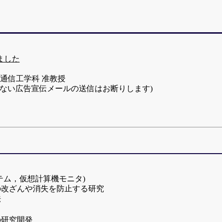
ました
報通信工学科 准教授
テム，仮想計算機モニタ)
の改ざんや消失を防止する研究
法
の研究開発