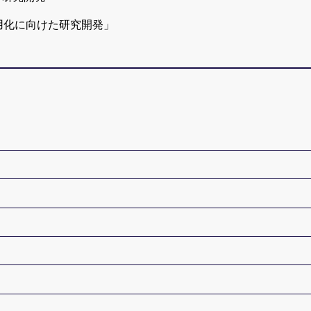
実用化に向けた研究開発」
 Chaikaew, Pattara Leelaprute,
Masaya Sato
, Toshihiro Yamauchi,
for threat analysis,”
 Searching Malicious Websites,”
cation Security (WICS 2020) (11,2020).
 尚，谷口 秀夫，
ムコール代理実行処理の効率化，”
する入出力制御法の仮想環境における評価, ”
09, 2020)(推薦論文).
. 179–186, (11, 2019).
s to Debug Registers,”
スト構築手法の評価と未知の悪性サイト探索，”
例外処理の評価，”
d Networking (CANDAR'20)(11,2020).
した複数ＮＩＣ間での負荷分散法, ”
）論文集 (01, 2021).
d Toshihiro Yamauchi,
, 2020)(推薦論文).
. 68–73, (11, 2018).
cess Monitoring Mechanism for Android WebView,”