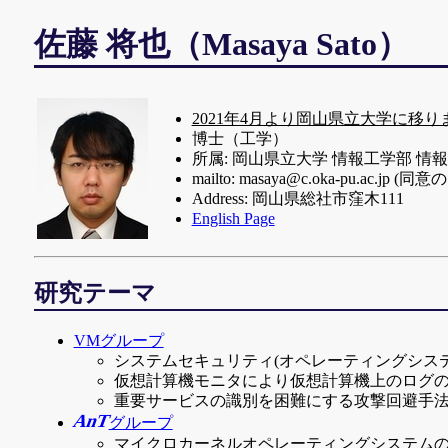
佐藤 将也（Masaya Sato）
2021年4月より岡山県立大学に移り
博士（工学）
所属: 岡山県立大学 情報工学部 情
mailto:
Address: 岡山県総社市窪木111
English Page
研究テーマ
VMグループ
システムセキュリティ(オペレーティングシス
仮想計算機モニタにより仮想計算機上のログ
重要サービスの識別を困難にする攻撃回避手
AnT
グループ
マイクロカーネルオペレーティングシステム