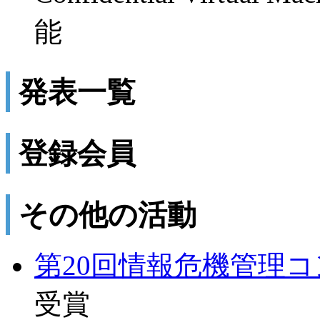
能
発表一覧
登録会員
その他の活動
第20回情報危機管理
受賞