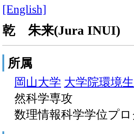
[English]
乾 朱来(Jura INUI)
所属
岡山大学
大学院環境生
然科学専攻
数理情報科学学位プロ